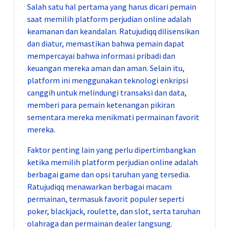
Salah satu hal pertama yang harus dicari pemain
saat memilih platform perjudian online adalah
keamanan dan keandalan. Ratujudiqq dilisensikan
dan diatur, memastikan bahwa pemain dapat
mempercayai bahwa informasi pribadi dan
keuangan mereka aman dan aman. Selain itu,
platform ini menggunakan teknologi enkripsi
canggih untuk melindungi transaksi dan data,
memberi para pemain ketenangan pikiran
sementara mereka menikmati permainan favorit
mereka.
Faktor penting lain yang perlu dipertimbangkan
ketika memilih platform perjudian online adalah
berbagai game dan opsi taruhan yang tersedia.
Ratujudiqq menawarkan berbagai macam
permainan, termasuk favorit populer seperti
poker, blackjack, roulette, dan slot, serta taruhan
olahraga dan permainan dealer langsung.