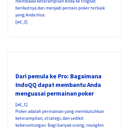
membawa keterampilan Anda ke tingkat
berikutnya dan menjadi pemain poker terbaik
yang Anda bisa.
[ad_2]
Dari pemula ke Pro: Bagaimana
IndoQQ dapat membantu Anda
menguasai permainan poker
[ad_1]
Poker adalah permainan yang membutuhkan
keterampilan, strategi, dan sedikit
keberuntungan. Bagi banyak orang, mungkin