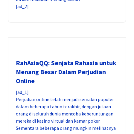
[ad_2]
RahAsiaQQ: Senjata Rahasia untuk
Menang Besar Dalam Perjudian
Online
[ad_1]
Perjudian online telah menjadi semakin populer
dalam beberapa tahun terakhir, dengan jutaan
orang di seluruh dunia mencoba keberuntungan
mereka di kasino virtual dan kamar poker.
Sementara beberapa orang mungkin melihatnya