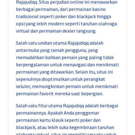
Rajajudiqq. Situs perjudian online ini menawarkan
berbagai permainan, dari permainan kasino
tradisional seperti poker dan blackjack hingga
opsi yang lebih modern seperti taruhan olahraga
virtual dan permainan dealer langsung.
Salah satu undian utama Rajajudiqq adalah
antarmuka yang ramah pengguna, yang
memudahkan bahkan pemain yang paling tidak
berpengalaman untuk menavigasi dan menikmati
permainan yang ditawarkan. Selain itu, situs ini
sepenuhnya dioptimalkan untuk perangkat
seluler, memungkinkan pemain untuk menikmati
permainan favorit mereka saat bepergian.
Salah satu fitur utama Rajajudiqq adalah berbagai
permainannya. Apakah Anda penggemar
permainan kartu klasik seperti poker dan
blackjack, atau lebih suka kegembiraan taruhan
olahraga virtual, situs ini memiliki sesuatu untuk