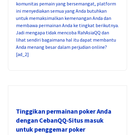
komunitas pemain yang bersemangat, platform
ini menyediakan semua yang Anda butuhkan
untuk memaksimalkan kemenangan Anda dan
membawa permainan Anda ke tingkat berikutnya.
Jadi mengapa tidak mencoba RahAsiaQQ dan
lihat sendiri bagaimana hal itu dapat membantu
Anda menang besar dalam perjudian online?
[ad_2]
Tinggikan permainan poker Anda
dengan CebanQQ-Situs masuk
untuk penggemar poker