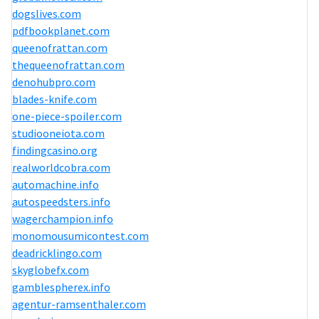
dogslives.com
pdfbookplanet.com
queenofrattan.com
thequeenofrattan.com
denohubpro.com
blades-knife.com
one-piece-spoiler.com
studiooneiota.com
findingcasino.org
realworldcobra.com
automachine.info
autospeedsters.info
wagerchampion.info
monomousumicontest.com
deadricklingo.com
skyglobefx.com
gamblespherex.info
agentur-ramsenthaler.com