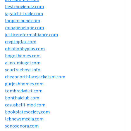
bestmovierulz.com
jagalchi-trade.com
loopersound.com
minapenelope.com
justicereformalliance.com
cryptoglax.com
ohiohobbyplus.com
bogothemes.com
ajino-mingei.com
yourfreehost.info
cheapnorthfacejacketsm.com
gurjoshhomes.com
tombradydiet.com
bonthaiclub.com
casusbelli-mod.com
bookplatesociety.com
lebnewsmedia.com
sonosonora.com