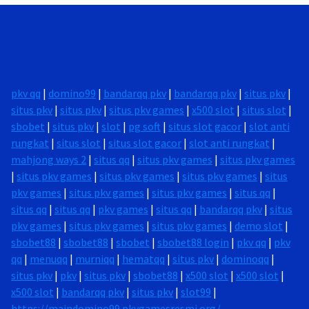
pkv qq
|
domino99
|
bandarqq pkv
|
bandarqq pkv
|
situs pkv
|
situs pkv
|
situs pkv
|
situs pkv games
|
x500 slot
|
situs slot
|
sbobet
|
situs pkv
|
slot
|
pg soft
|
situs slot gacor
|
slot anti
rungkat
|
situs slot
|
situs slot gacor
|
slot anti rungkat
|
mahjong ways 2
|
situs qq
|
situs pkv games
|
situs pkv games
|
situs pkv games
|
situs pkv games
|
situs pkv games
|
situs
pkv games
|
situs pkv games
|
situs pkv games
|
situs qq
|
situs qq
|
situs qq
|
pkv games
|
situs qq
|
bandarqq pkv
|
situs
pkv games
|
situs pkv games
|
situs pkv games
|
demo slot
|
sbobet88
|
sbobet88
|
sbobet
|
sbobet88 login
|
pkv qq
|
pkv
qq
|
menuqq
|
murniqq
|
hematqq
|
situs pkv
|
dominoqq
|
situs pkv
|
pkv
|
situs pkv
|
sbobet88
|
x500 slot
|
x500 slot
|
x500 slot
|
bandarqq pkv
|
situs pkv
|
slot99
|
https://maindomino99.pkvgamesresmi.org/