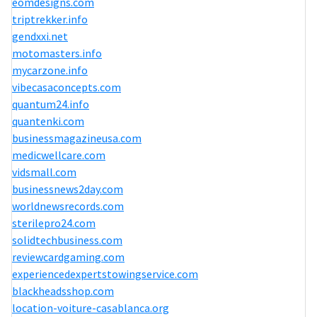
eomdesigns.com
triptrekker.info
gendxxi.net
motomasters.info
mycarzone.info
vibecasaconcepts.com
quantum24.info
quantenki.com
businessmagazineusa.com
medicwellcare.com
vidsmall.com
businessnews2day.com
worldnewsrecords.com
sterilepro24.com
solidtechbusiness.com
reviewcardgaming.com
experiencedexpertstowingservice.com
blackheadsshop.com
location-voiture-casablanca.org