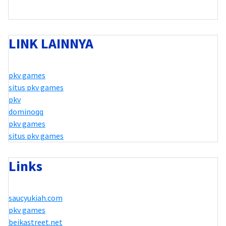
LINK LAINNYA
pkv games
situs pkv games
pkv
dominoqq
pkv games
situs pkv games
Links
saucyukiah.com
pkv games
beikastreet.net