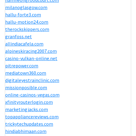
milanoglasgow.com
hallu-forte3.com
hallu-motion24.com
therockskippers.com
granfoss.net
allindiacafela.com
alpineskiracing2007.com
casino-vulkan-online.net
pitrepower.com
mediatown360.com
digitaleyestrainclinic.com
missionposible.com
online-casinos-vegas.com
xfinityrouterlogin.com
marketingjacks.com
topappliancereviews.com
trickytechupdates.com
hindiabhimaan.com