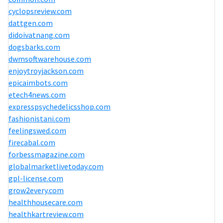
cyclopsreview.com
dattgen.com
didoivatnang.com
dogsbarks.com
dwmsoftwarehouse.com
enjoytroyjackson.com
epicaimbots.com
etech4news.com
expresspsychedelicsshop.com
fashionistani.com
feelingswed.com
firecabal.com
forbessmagazine.com
globalmarketlivetoday.com
gpl-license.com
grow2every.com
healthhousecare.com
healthkartreview.com