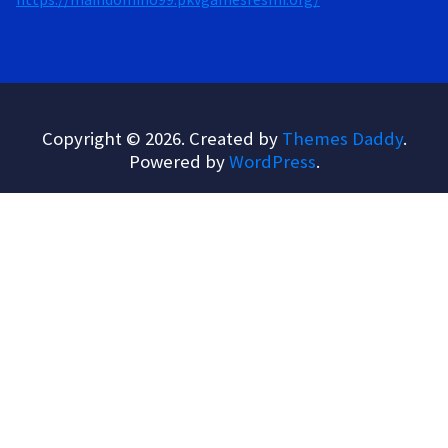
Copyright © 2026. Created by
Themes Daddy
.
Powered by
WordPress
.