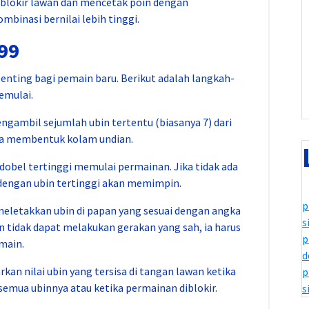
blokir lawan dan mencetak poin dengan
inasi bernilai lebih tinggi.
99
ting bagi pemain baru. Berikut adalah langkah-
emulai.
ngambil sejumlah ubin tertentu (biasanya 7) dari
sa membentuk kolam undian.
dobel tertinggi memulai permainan. Jika tidak ada
dengan ubin tertinggi akan memimpin.
p
 meletakkan ubin di papan yang sesuai dengan angka
s
n tidak dapat melakukan gerakan yang sah, ia harus
p
main.
d
rkan nilai ubin yang tersisa di tangan lawan ketika
p
emua ubinnya atau ketika permainan diblokir.
s