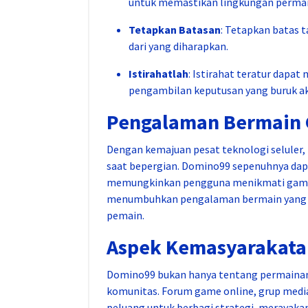
untuk memastikan lingkungan permain
Tetapkan Batasan
: Tetapkan batas 
dari yang diharapkan.
Istirahatlah
: Istirahat teratur dapa
pengambilan keputusan yang buruk ak
Pengalaman Bermain 
Dengan kemajuan pesat teknologi seluler,
saat bepergian. Domino99 sepenuhnya dapa
memungkinkan pengguna menikmati gamepl
menumbuhkan pengalaman bermain yang fl
pemain.
Aspek Kemasyarakatan
Domino99 bukan hanya tentang permainan 
komunitas. Forum game online, grup medi
peluang untuk berbagi strategi, merayaka