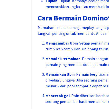
Tujuan
: Tujuan utamanya adalah mem
mencocokkan angka atau membuat komb
Cara Bermain Domino
Memahami mekanisme gameplay sangat pen
langkah penting untuk membantu Anda m
Menggambar Ubin
: Setiap pemain me
tumpukan campuran. Ubin yang tersi
Memulai Permainan
: Pemain dengan 
pemain yang memiliki dobel, pemain 
Memainkan Ubin
: Pemain bergiliran
di kedua ujungnya. Jika seorang pemai
menarik dari pool sampai ia dapat ber
Mencetak gol
: Poin diberikan berdasa
seorang pemain berhasil memainkan s