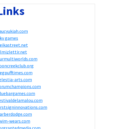
Links
aucyukiah.com
kv games
eikastreet.net
ilmizlettir.net
urmultiworlds.com
ooncreekclub.org
egpufftimes.com
elestia-arts.com
orumchampions.com
luebargames.com
estivaldelamalou.com
irstsigninnovations.com
arberdodge.com
wim-wears.com
orgrantedmedia.com