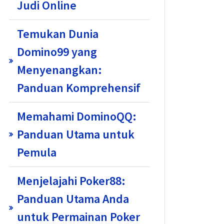
Judi Online
Temukan Dunia
Domino99 yang
Menyenangkan:
Panduan Komprehensif
Memahami DominoQQ:
Panduan Utama untuk
Pemula
Menjelajahi Poker88:
Panduan Utama Anda
untuk Permainan Poker