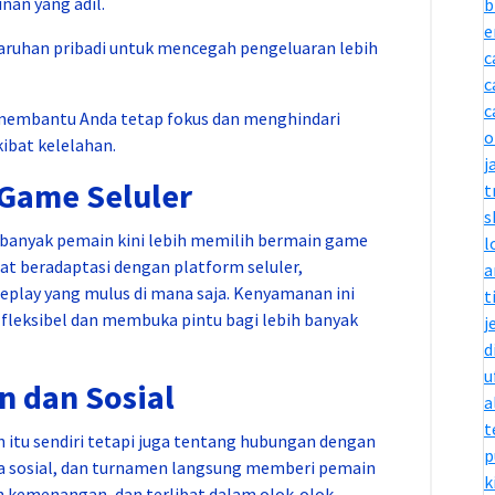
an yang adil.
b
e
taruhan pribadi untuk mencegah pengeluaran lebih
c
c
c
t membantu Anda tetap fokus dan menghindari
o
ibat kelelahan.
j
Game Seluler
t
s
 banyak pemain kini lebih memilih bermain game
l
t beradaptasi dengan platform seluler,
a
ay yang mulus di mana saja. Kenyamanan ini
t
eksibel dan membuka pintu bagi lebih banyak
j
d
u
 dan Sosial
a
t
itu sendiri tetapi juga tentang hubungan dengan
p
a sosial, dan turnamen langsung memberi pemain
k
n kemenangan, dan terlibat dalam olok-olok