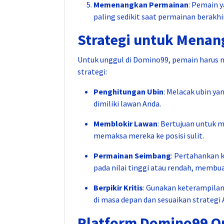
Memenangkan Permainan
: Pemain y
paling sedikit saat permainan berakh
Strategi untuk Menan
Untuk unggul di Domino99, pemain haru
strategi:
Penghitungan Ubin
: Melacak ubin y
dimiliki lawan Anda.
Memblokir Lawan
: Bertujuan untuk 
memaksa mereka ke posisi sulit.
Permainan Seimbang
: Pertahankan 
pada nilai tinggi atau rendah, membua
Berpikir Kritis
: Gunakan keterampilan
di masa depan dan sesuaikan strategi 
Platform Domino99 O