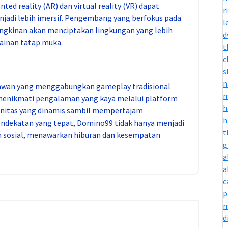
ed reality (AR) dan virtual reality (VR) dapat
r
di lebih imersif. Pengembang yang berfokus pada
l
kinan akan menciptakan lingkungan yang lebih
d
inan tatap muka.
t
c
s
n
awan yang menggabungkan gameplay tradisional
m
menikmati pengalaman yang kaya melalui platform
h
munitas yang dinamis sambil mempertajam
h
endekatan yang tepat, Domino99 tidak hanya menjadi
t
n sosial, menawarkan hiburan dan kesempatan
g
a
a
c
p
m
d