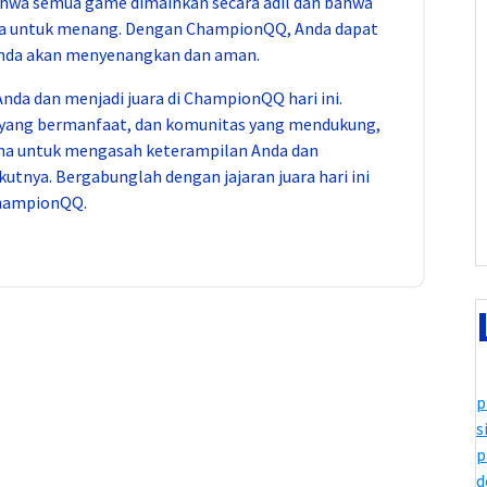
wa semua game dimainkan secara adil dan bahwa
ma untuk menang. Dengan ChampionQQ, Anda dapat
nda akan menyenangkan dan aman.
Anda dan menjadi juara di ChampionQQ hari ini.
 yang bermanfaat, dan komunitas yang mendukung,
a untuk mengasah keterampilan Anda dan
tnya. Bergabunglah dengan jajaran juara hari ini
ChampionQQ.
p
s
p
d