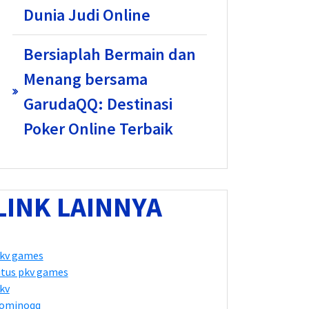
Dunia Judi Online
Bersiaplah Bermain dan
Menang bersama
GarudaQQ: Destinasi
Poker Online Terbaik
LINK LAINNYA
kv games
itus pkv games
kv
ominoqq