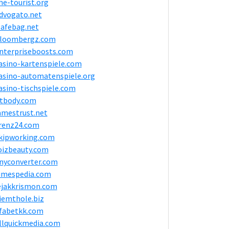
he-tourist.org
dvogato.net
safebag.net
loombergz.com
nterpriseboosts.com
asino-kartenspiele.com
asino-automatenspiele.org
asino-tischspiele.com
tbody.com
amestrust.net
renz24.com
kipworking.com
oizbeauty.com
nyconverter.com
imespedia.com
ejakkrismon.com
iemthole.biz
fabetkk.com
llquickmedia.com