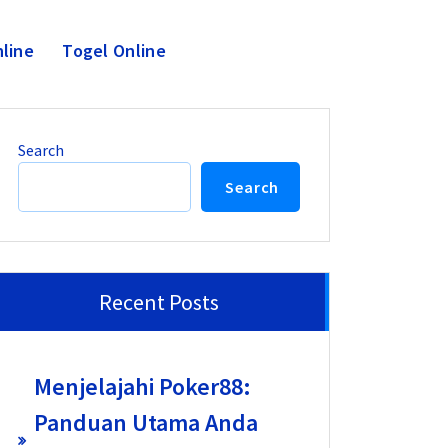
nline
Togel Online
Search
Search
Recent Posts
Menjelajahi Poker88:
Panduan Utama Anda