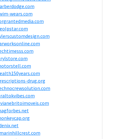
arberdodge.com
wim-wears.com
orgrantedmedia.com
eolpstar.com
ylerscustomdesign.com
arworksonline.com
echtimesss.com
irylstore.com
otorstell.com
ealth150years.com
rescriptions-drug.org
echnocrewsolution.com
iraltokvibes.com
ivianebritoimoveis.com
agforbes.net
onkeycap.org
denix.net
marinhillcrest.com