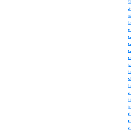
t
a
i
b
e
c
c
c
o
j
t
s
l
a
t
j
d
u
a