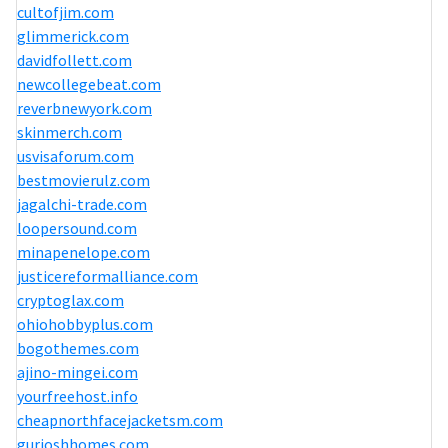
cultofjim.com
glimmerick.com
davidfollett.com
newcollegebeat.com
reverbnewyork.com
skinmerch.com
usvisaforum.com
bestmovierulz.com
jagalchi-trade.com
loopersound.com
minapenelope.com
justicereformalliance.com
cryptoglax.com
ohiohobbyplus.com
bogothemes.com
ajino-mingei.com
yourfreehost.info
cheapnorthfacejacketsm.com
gurjoshhomes.com