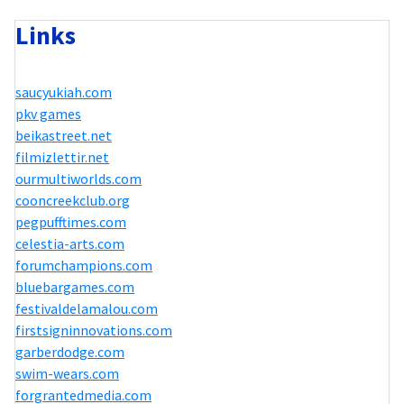
Links
saucyukiah.com
pkv games
beikastreet.net
filmizlettir.net
ourmultiworlds.com
cooncreekclub.org
pegpufftimes.com
celestia-arts.com
forumchampions.com
bluebargames.com
festivaldelamalou.com
firstsigninnovations.com
garberdodge.com
swim-wears.com
forgrantedmedia.com