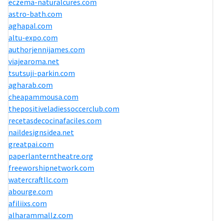
eczema-naturalcures.com
astro-bath.com
aghapal.com
altu-expo.com
authorjennijames.com
viajearoma.net
tsutsuji-parkin.com
agharab.com
cheapammousa.com
thepositiveladiessoccerclub.com
recetasdecocinafaciles.com
naildesignsidea.net
greatpai.com
paperlanterntheatre.org
freeworshipnetwork.com
watercraftllc.com
abourge.com
afiliixs.com
alharammallz.com