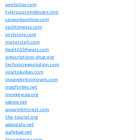
peolpstar.com
tylerscustomdesign.com
carworksonline.com
techtimesss.com
virylstore.com
motorstell.com
health150years.com
prescriptions-drug.org
technocrewsolution.com
viraltokvibes.com
vivianebritoimoveis.com
magforbes.net
monkeycap.org
sdenix.net
amarinhillcrest.com
the-tourist.org
advogato.net
isafebag.net
bloombergz.com