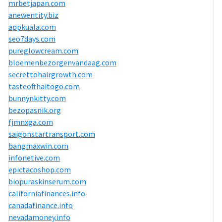
mrbetjapan.com
anewentity.biz
appkuala.com
seo7days.com
pureglowcream.com
bloemenbezorgenvandaag.com
secrettohairgrowth.com
tasteofthaitogo.com
bunnynkitty.com
bezopasnik.org
fjmnxga.com
saigonstartransport.com
bangmaxwin.com
infonetive.com
epictacoshop.com
biopuraskinserum.com
californiafinances.info
canadafinance.info
nevadamoney.info