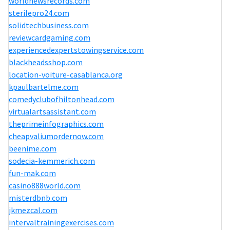
worldnewsrecords.com
sterilepro24.com
solidtechbusiness.com
reviewcardgaming.com
experiencedexpertstowingservice.com
blackheadsshop.com
location-voiture-casablanca.org
kpaulbartelme.com
comedyclubofhiltonhead.com
virtualartsassistant.com
theprimeinfographics.com
cheapvaliumordernow.com
beenime.com
sodecia-kemmerich.com
fun-mak.com
casino888world.com
misterdbnb.com
jkmezcal.com
intervaltrainingexercises.com