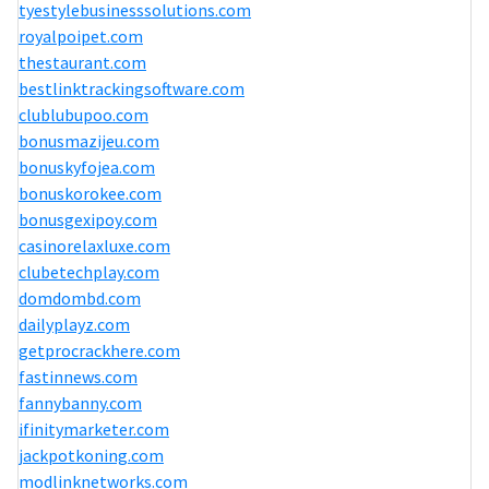
tyestylebusinesssolutions.com
royalpoipet.com
thestaurant.com
bestlinktrackingsoftware.com
clublubupoo.com
bonusmazijeu.com
bonuskyfojea.com
bonuskorokee.com
bonusgexipoy.com
casinorelaxluxe.com
clubetechplay.com
domdombd.com
dailyplayz.com
getprocrackhere.com
fastinnews.com
fannybanny.com
ifinitymarketer.com
jackpotkoning.com
modlinknetworks.com