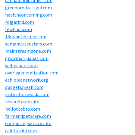
cannabinoidtimes.com
greenproductsgui.com
healthconcerning.com
rojgarind.com
fewhour.com
18minutetimer.com
semanticseostars.com
mainstreamzone.com
growmarijuanas.com
webnshare.com
overlygeneralization.com
ethiopianetwork.org
gadgetsmesh.com
justicefornevada.com
leisuretours.info
hellotbsbro.com
farmandpetscare.com
computingservice.info
caiofracini.com