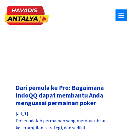
Skip
to
content
Mainkan di situs poker online terpopuler dengan banyak keuntungan untuk pemain. Nikmati
berbagai bonus, promosi, dan fitur unggulan yang meningkatkan peluang menang Anda.
Dari pemula ke Pro: Bagaimana
IndoQQ dapat membantu Anda
menguasai permainan poker
[ad_1]
Poker adalah permainan yang membutuhkan
keterampilan, strategi, dan sedikit