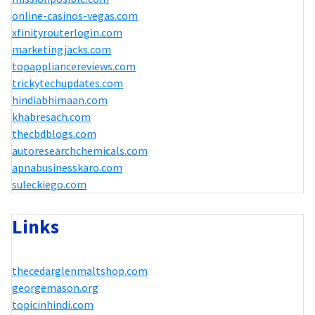
online-casinos-vegas.com
xfinityrouterlogin.com
marketingjacks.com
topappliancereviews.com
trickytechupdates.com
hindiabhimaan.com
khabresach.com
thecbdblogs.com
autoresearchchemicals.com
apnabusinesskaro.com
suleckiego.com
Links
thecedarglenmaltshop.com
georgemason.org
topicinhindi.com