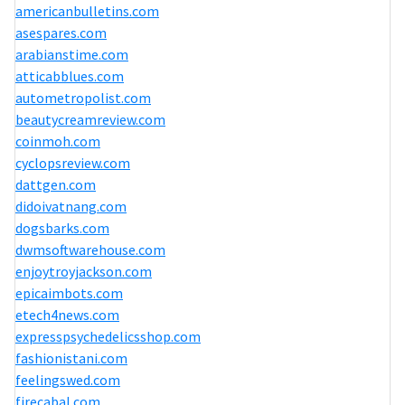
americanbulletins.com
asespares.com
arabianstime.com
atticabblues.com
autometropolist.com
beautycreamreview.com
coinmoh.com
cyclopsreview.com
dattgen.com
didoivatnang.com
dogsbarks.com
dwmsoftwarehouse.com
enjoytroyjackson.com
epicaimbots.com
etech4news.com
expresspsychedelicsshop.com
fashionistani.com
feelingswed.com
firecabal.com