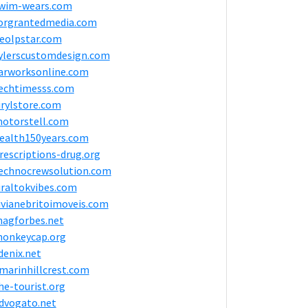
wim-wears.com
orgrantedmedia.com
eolpstar.com
ylerscustomdesign.com
arworksonline.com
echtimesss.com
irylstore.com
otorstell.com
ealth150years.com
rescriptions-drug.org
echnocrewsolution.com
iraltokvibes.com
ivianebritoimoveis.com
agforbes.net
onkeycap.org
denix.net
marinhillcrest.com
he-tourist.org
dvogato.net