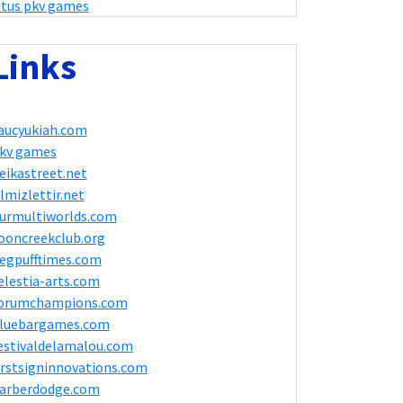
itus pkv games
Links
aucyukiah.com
kv games
eikastreet.net
ilmizlettir.net
urmultiworlds.com
ooncreekclub.org
egpufftimes.com
elestia-arts.com
orumchampions.com
luebargames.com
estivaldelamalou.com
irstsigninnovations.com
arberdodge.com