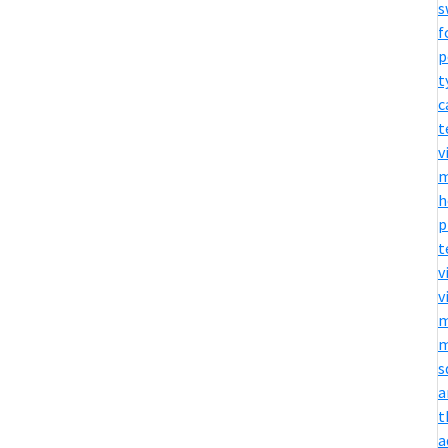
s
f
p
t
c
t
v
m
h
p
t
v
v
m
m
s
a
t
a