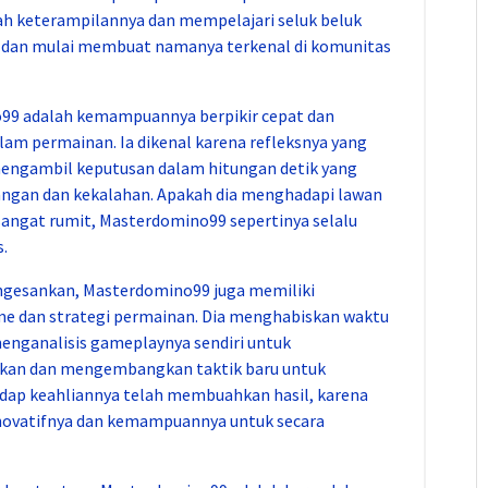
ah keterampilannya dan mempelajari seluk beluk
t dan mulai membuat namanya terkenal di komunitas
o99 adalah kemampuannya berpikir cepat dan
am permainan. Ia dikenal karena refleksnya yang
ngambil keputusan dalam hitungan detik yang
angan dan kekalahan. Apakah dia menghadapi lawan
sangat rumit, Masterdomino99 sepertinya selalu
s.
gesankan, Masterdomino99 juga memiliki
dan strategi permainan. Dia menghabiskan waktu
nganalisis gameplaynya sendiri untuk
atkan dan mengembangkan taktik baru untuk
adap keahliannya telah membuahkan hasil, karena
inovatifnya dan kemampuannya untuk secara