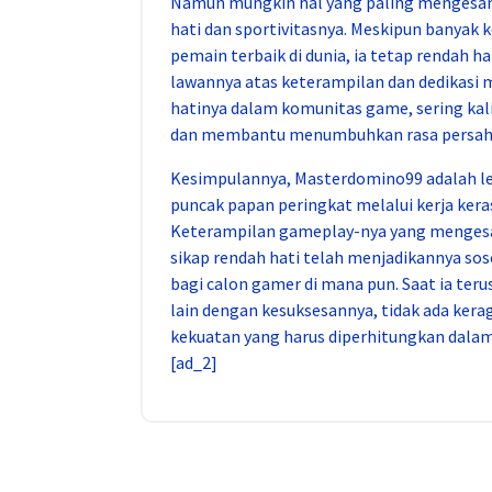
Namun mungkin hal yang paling mengesa
hati dan sportivitasnya. Meskipun banyak
pemain terbaik di dunia, ia tetap rendah h
lawannya atas keterampilan dan dedikasi 
hatinya dalam komunitas game, sering kal
dan membantu menumbuhkan rasa persaha
Kesimpulannya, Masterdomino99 adalah l
puncak papan peringkat melalui kerja keras
Keterampilan gameplay-nya yang menge
sikap rendah hati telah menjadikannya so
bagi calon gamer di mana pun. Saat ia te
lain dengan kesuksesannya, tidak ada ke
kekuatan yang harus diperhitungkan dalam
[ad_2]