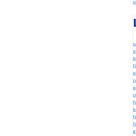
s
s
p
b
f
o
c
p
c
f
b
f
f
g