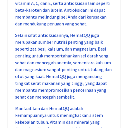
vitamin A, C, dan E, serta antioksidan lain seperti
beta-karoten dan lutein. Antioksidan ini dapat
membantu melindungi sel Anda dari kerusakan
dan mendukung penuaan yang sehat.
Selain sifat antioksidannya, HematQQ juga
merupakan sumber nutrisi penting yang baik
seperti zat besi, kalsium, dan magnesium. Besi
penting untuk mempertahankan sel darah yang
sehat dan mencegah anemia, sementara kalsium
dan magnesium sangat penting untuk tulang dan
otot yang kuat. HematQQ juga mengandung
tingkat serat makanan yang tinggi, yang dapat
membantu mempromosikan pencernaan yang
sehat dan mencegah sembelit.
Manfaat lain dari HematQQ adalah
kemampuannya untuk meningkatkan sistem
kekebalan tubuh. Vitamin dan mineral yang