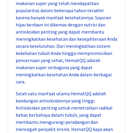
makanan super yang telah mendapatkan
popularitas dalam beberapa tahun terakhir
karena banyak manfaat kesehatannya. Sayuran
hijau berdaun ini dikemas dengan nutrisi dan
antioksidan penting yang dapat membantu
meningkatkan kesehatan dan kesejahteraan Anda
secara keseluruhan. Dari meningkatkan sistem
kekebalan tubuh Anda hingga mempromosikan
pencernaan yang sehat, HematQQ adalah
makanan super serbaguna yang dapat
meningkatkan kesehatan Anda dalam berbagai
cara.
Salah satu manfaat utama HematQQ adalah
kandungan antioksidannya yang tinggi.
Antioksidan penting untuk menetralkan radikal
bebas berbahaya dalam tubuh, yang dapat
membantu mengurangi peradangan dan
mencegah penyakit kronis. HematQQ kaya akan