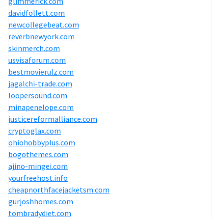
glimmerick.com
davidfollett.com
newcollegebeat.com
reverbnewyork.com
skinmerch.com
usvisaforum.com
bestmovierulz.com
jagalchi-trade.com
loopersound.com
minapenelope.com
justicereformalliance.com
cryptoglax.com
ohiohobbyplus.com
bogothemes.com
ajino-mingei.com
yourfreehost.info
cheapnorthfacejacketsm.com
gurjoshhomes.com
tombradydiet.com