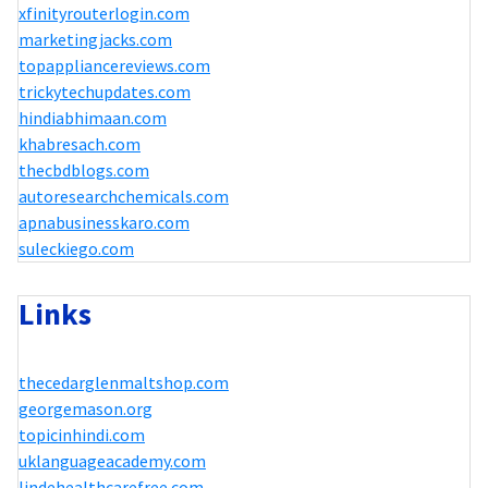
xfinityrouterlogin.com
marketingjacks.com
topappliancereviews.com
trickytechupdates.com
hindiabhimaan.com
khabresach.com
thecbdblogs.com
autoresearchchemicals.com
apnabusinesskaro.com
suleckiego.com
Links
thecedarglenmaltshop.com
georgemason.org
topicinhindi.com
uklanguageacademy.com
lindehealthcarefree.com