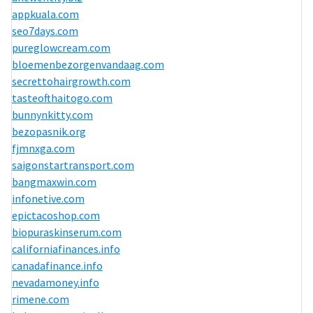
appkuala.com
seo7days.com
pureglowcream.com
bloemenbezorgenvandaag.com
secrettohairgrowth.com
tasteofthaitogo.com
bunnynkitty.com
bezopasnik.org
fjmnxga.com
saigonstartransport.com
bangmaxwin.com
infonetive.com
epictacoshop.com
biopuraskinserum.com
californiafinances.info
canadafinance.info
nevadamoney.info
rimene.com