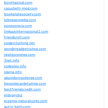
bonthaiclub.com
casusbelli-mod.com
bookplatesociety.com
lebnewsmedia.com
sonosonora.com
linkuusinternasional1.com
friendsroll.com
spiderclothing.net
wondergadgetsshop.com
seatgurunews.com
3net.info
codeplex.info
okena.info
akunidpropokerqq.com
bespokecardetailing.com
bestfriendscredit.com
elibrary.biz
eczema-naturalcures.com
astro-bath.com