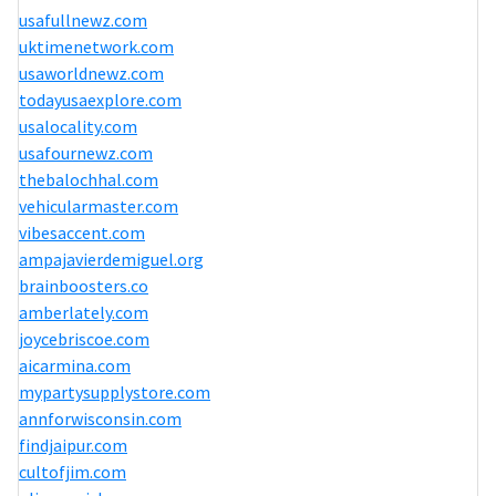
usafullnewz.com
uktimenetwork.com
usaworldnewz.com
todayusaexplore.com
usalocality.com
usafournewz.com
thebalochhal.com
vehicularmaster.com
vibesaccent.com
ampajavierdemiguel.org
brainboosters.co
amberlately.com
joycebriscoe.com
aicarmina.com
mypartysupplystore.com
annforwisconsin.com
findjaipur.com
cultofjim.com