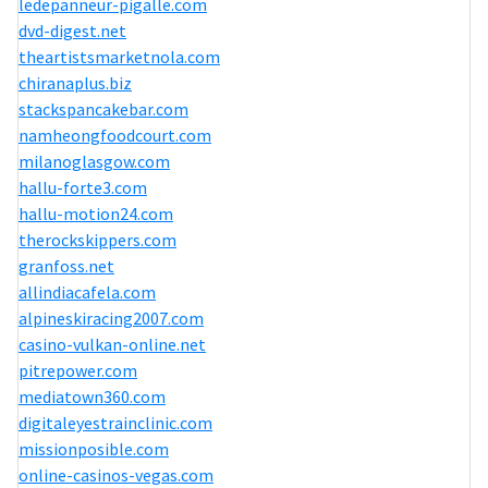
ledepanneur-pigalle.com
dvd-digest.net
theartistsmarketnola.com
chiranaplus.biz
stackspancakebar.com
namheongfoodcourt.com
milanoglasgow.com
hallu-forte3.com
hallu-motion24.com
therockskippers.com
granfoss.net
allindiacafela.com
alpineskiracing2007.com
casino-vulkan-online.net
pitrepower.com
mediatown360.com
digitaleyestrainclinic.com
missionposible.com
online-casinos-vegas.com