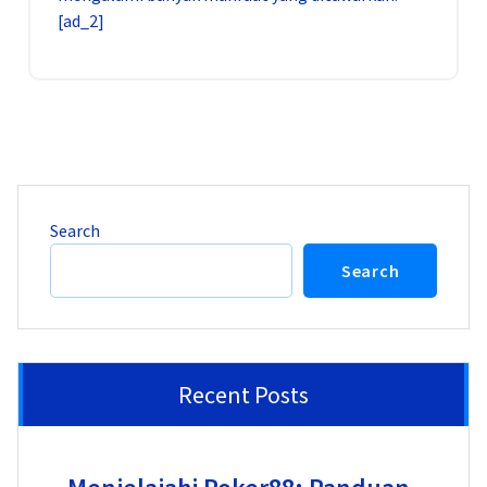
[ad_2]
Search
Search
Recent Posts