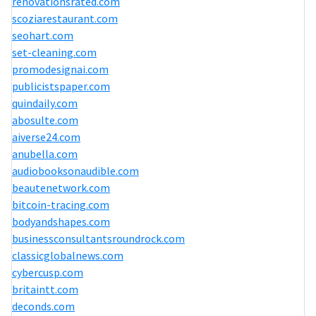
renovationsrated.com
scoziarestaurant.com
seohart.com
set-cleaning.com
promodesignai.com
publicistspaper.com
quindaily.com
abosulte.com
aiverse24.com
anubella.com
audiobooksonaudible.com
beautenetwork.com
bitcoin-tracing.com
bodyandshapes.com
businessconsultantsroundrock.com
classicglobalnews.com
cybercusp.com
britaintt.com
deconds.com