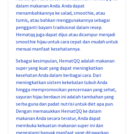
dalam makanan Anda. Anda dapat
menambahkannya ke salad, smoothie, atau
tumis, atau bahkan menggunakannya sebagai
pengganti bayam tradisional dalam resep.
Hematqq juga dapat dijus atau dicampur menjadi
smoothie hijau untuk cara cepat dan mudah untuk
menuai manfaat kesehatannya.
Sebagai kesimpulan, HematQQ adalah makanan
super yang kuat yang dapat meningkatkan
kesehatan Anda dalam berbagai cara. Dari
meningkatkan sistem kekebalan tubuh Anda
hingga mempromosikan pencernaan yang sehat,
sayuran hijau berdaun ini adalah tambahan yang
serba guna dan padat nutrisi untuk diet apa pun.
Dengan memasukkan HematQQ ke dalam
makanan Anda secara teratur, Anda dapat
membuka kekuatan makanan super ini dan
mengalami banyak manfaat yang ditawarkan.