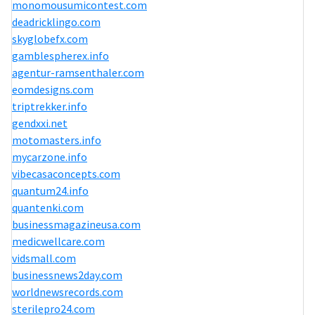
monomousumicontest.com
deadricklingo.com
skyglobefx.com
gamblespherex.info
agentur-ramsenthaler.com
eomdesigns.com
triptrekker.info
gendxxi.net
motomasters.info
mycarzone.info
vibecasaconcepts.com
quantum24.info
quantenki.com
businessmagazineusa.com
medicwellcare.com
vidsmall.com
businessnews2day.com
worldnewsrecords.com
sterilepro24.com