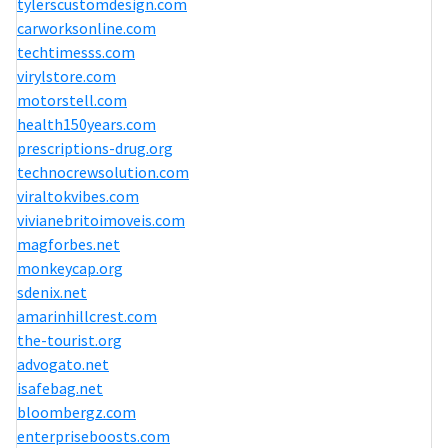
tylerscustomdesign.com
carworksonline.com
techtimesss.com
virylstore.com
motorstell.com
health150years.com
prescriptions-drug.org
technocrewsolution.com
viraltokvibes.com
vivianebritoimoveis.com
magforbes.net
monkeycap.org
sdenix.net
amarinhillcrest.com
the-tourist.org
advogato.net
isafebag.net
bloombergz.com
enterpriseboosts.com