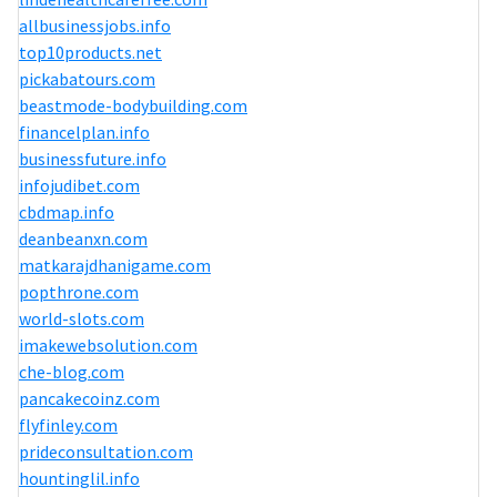
allbusinessjobs.info
top10products.net
pickabatours.com
beastmode-bodybuilding.com
financelplan.info
businessfuture.info
infojudibet.com
cbdmap.info
deanbeanxn.com
matkarajdhanigame.com
popthrone.com
world-slots.com
imakewebsolution.com
che-blog.com
pancakecoinz.com
flyfinley.com
prideconsultation.com
hountinglil.info