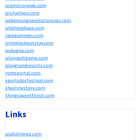
usamicronews.com
grofashion.com
pokemongoevolutioncalc.com
phishingbase.com
racegamings.com
primejackpotstay.com
pokugaa.com
playvaultgame.com
playgrandresorts.com
romsportal.com
sportsdocfestival.com
shestylestore.com
thingsiwontfinish.com
Links
usafullnewz.com