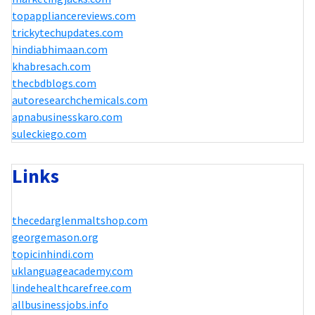
topappliancereviews.com
trickytechupdates.com
hindiabhimaan.com
khabresach.com
thecbdblogs.com
autoresearchchemicals.com
apnabusinesskaro.com
suleckiego.com
Links
thecedarglenmaltshop.com
georgemason.org
topicinhindi.com
uklanguageacademy.com
lindehealthcarefree.com
allbusinessjobs.info