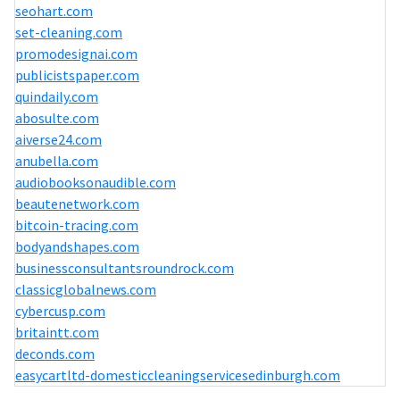
seohart.com
set-cleaning.com
promodesignai.com
publicistspaper.com
quindaily.com
abosulte.com
aiverse24.com
anubella.com
audiobooksonaudible.com
beautenetwork.com
bitcoin-tracing.com
bodyandshapes.com
businessconsultantsroundrock.com
classicglobalnews.com
cybercusp.com
britaintt.com
deconds.com
easycartltd-domesticcleaningservicesedinburgh.com