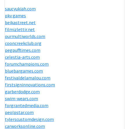
saucyukiah.com
pkv games
beikastreet.net
filmizlettir.net
ourmultiworlds.com
cooncreekclub.org
pegpufftimes.com
celestia-arts.com
forumchampions.com
bluebargames.com
festivaldelamalou.com
firstsigninnovations.com
garberdodge.com
swim-wears.com
forgrantedmedia.com
peolpstar.com
tylerscustomdesign.com
carworksonline.com