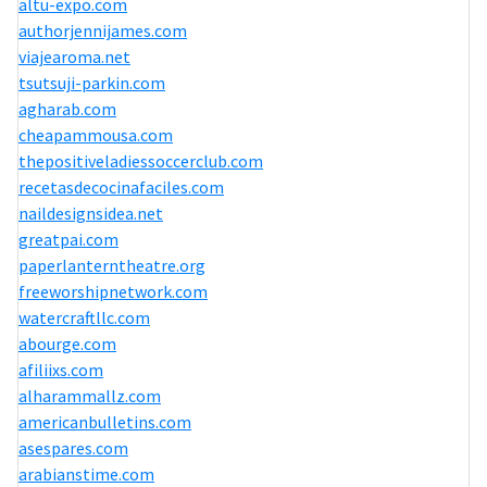
altu-expo.com
authorjennijames.com
viajearoma.net
tsutsuji-parkin.com
agharab.com
cheapammousa.com
thepositiveladiessoccerclub.com
recetasdecocinafaciles.com
naildesignsidea.net
greatpai.com
paperlanterntheatre.org
freeworshipnetwork.com
watercraftllc.com
abourge.com
afiliixs.com
alharammallz.com
americanbulletins.com
asespares.com
arabianstime.com