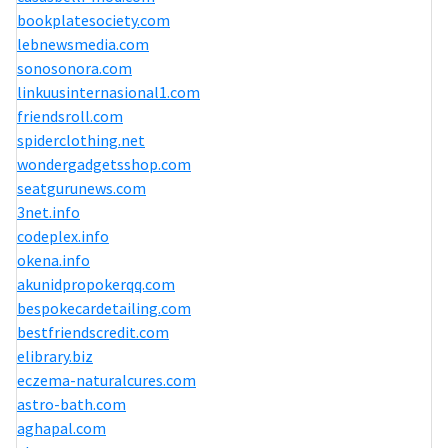
bookplatesociety.com
lebnewsmedia.com
sonosonora.com
linkuusinternasional1.com
friendsroll.com
spiderclothing.net
wondergadgetsshop.com
seatgurunews.com
3net.info
codeplex.info
okena.info
akunidpropokerqq.com
bespokecardetailing.com
bestfriendscredit.com
elibrary.biz
eczema-naturalcures.com
astro-bath.com
aghapal.com