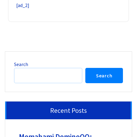
[ad_2]
Search
Search
Recent Posts
Memahami DominoQQ: