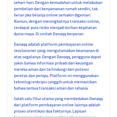
sehari-hari. Dengan kemudahan untuk melakukan
pembelian dari kenyamanan rumah sendiri, tak
heran jika belanja online semakin digemari.
Namun, dengan meningkatnya transaksi online,
terdapat pula risiko menjadi korban kejahatan
dunia maya. Di sinilah Danaqq berperan.
Danaqq adalah platform pembayaran online
revolusioner yang mengutamakan keamanan di
atas segalanya. Dengan Danaqq, pengguna dapat
yakin bahwa informasi pribadi dan keuangan
mereka aman dan terlindungi dari potensi
peretas dan penipu. Platform ini menggunakan
teknologi enkripsi canggih untuk memastikan
bahwa semua transaksi aman dan rahasia.
Salah satu fitur utama yang membedakan Danaqq
dari platform pembayaran online lainnya adalah
proses otentikasi dua faktornya. Lapisan