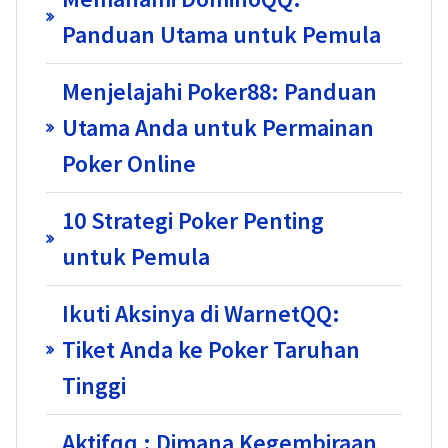
Panduan Utama untuk Pemula
Menjelajahi Poker88: Panduan
Utama Anda untuk Permainan
Poker Online
10 Strategi Poker Penting
untuk Pemula
Ikuti Aksinya di WarnetQQ:
Tiket Anda ke Poker Taruhan
Tinggi
Aktifqq : Dimana Kegembiraan