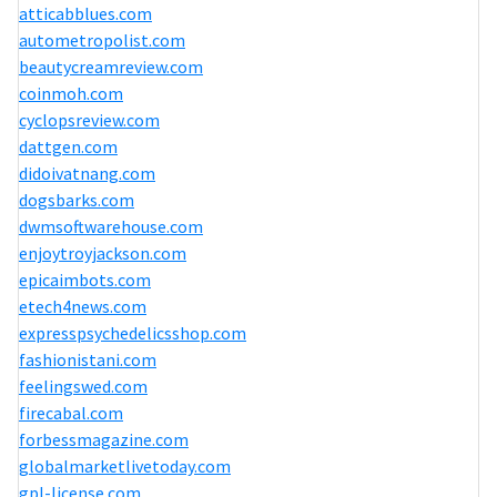
atticabblues.com
autometropolist.com
beautycreamreview.com
coinmoh.com
cyclopsreview.com
dattgen.com
didoivatnang.com
dogsbarks.com
dwmsoftwarehouse.com
enjoytroyjackson.com
epicaimbots.com
etech4news.com
expresspsychedelicsshop.com
fashionistani.com
feelingswed.com
firecabal.com
forbessmagazine.com
globalmarketlivetoday.com
gpl-license.com