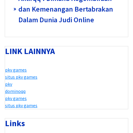
dan Kemenangan Bertabrakan
Dalam Dunia Judi Online
LINK LAINNYA
pkv games
situs pkv games
pkv
dominoqq
pkv games
situs pkv games
Links