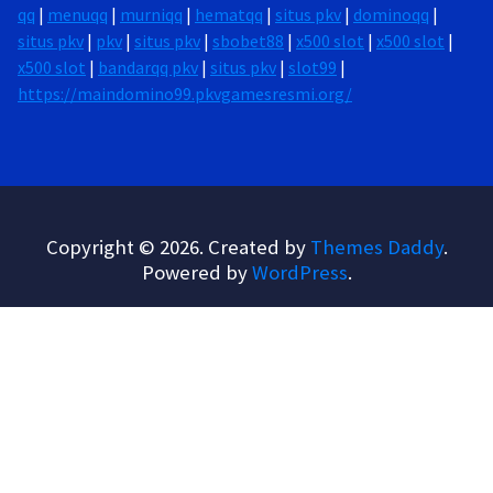
qq
|
menuqq
|
murniqq
|
hematqq
|
situs pkv
|
dominoqq
|
situs pkv
|
pkv
|
situs pkv
|
sbobet88
|
x500 slot
|
x500 slot
|
x500 slot
|
bandarqq pkv
|
situs pkv
|
slot99
|
https://maindomino99.pkvgamesresmi.org/
Copyright © 2026. Created by
Themes Daddy
.
Powered by
WordPress
.