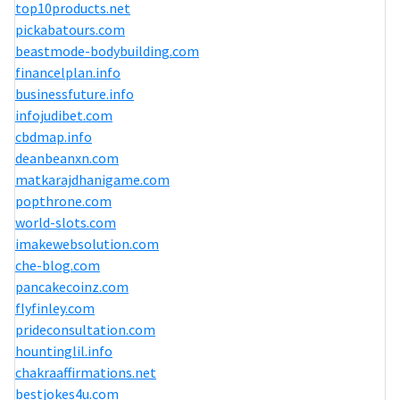
top10products.net
pickabatours.com
beastmode-bodybuilding.com
financelplan.info
businessfuture.info
infojudibet.com
cbdmap.info
deanbeanxn.com
matkarajdhanigame.com
popthrone.com
world-slots.com
imakewebsolution.com
che-blog.com
pancakecoinz.com
flyfinley.com
prideconsultation.com
hountinglil.info
chakraaffirmations.net
bestjokes4u.com