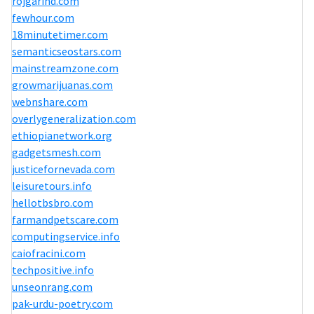
rojgarind.com
fewhour.com
18minutetimer.com
semanticseostars.com
mainstreamzone.com
growmarijuanas.com
webnshare.com
overlygeneralization.com
ethiopianetwork.org
gadgetsmesh.com
justicefornevada.com
leisuretours.info
hellotbsbro.com
farmandpetscare.com
computingservice.info
caiofracini.com
techpositive.info
unseonrang.com
pak-urdu-poetry.com