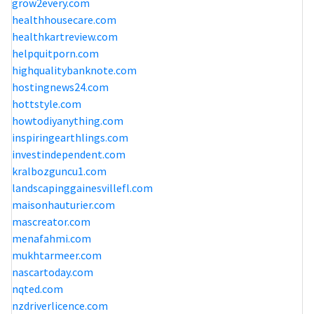
grow2every.com
healthhousecare.com
healthkartreview.com
helpquitporn.com
highqualitybanknote.com
hostingnews24.com
hottstyle.com
howtodiyanything.com
inspiringearthlings.com
investindependent.com
kralbozguncu1.com
landscapinggainesvillefl.com
maisonhauturier.com
mascreator.com
menafahmi.com
mukhtarmeer.com
nascartoday.com
nqted.com
nzdriverlicence.com