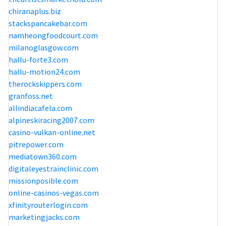
chiranaplus.biz
stackspancakebar.com
namheongfoodcourt.com
milanoglasgow.com
hallu-forte3.com
hallu-motion24.com
therockskippers.com
granfoss.net
allindiacafela.com
alpineskiracing2007.com
casino-vulkan-online.net
pitrepower.com
mediatown360.com
digitaleyestrainclinic.com
missionposible.com
online-casinos-vegas.com
xfinityrouterlogin.com
marketingjacks.com