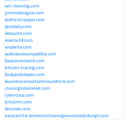
set-cleaning.com
promodesignai.com
publicistspaper.com
quindaily.com
abosulte.com
aiverse24.com
anubella.com
audiobooksonaudible.com
beautenetwork.com
bitcoin-tracing.com
bodyandshapes.com
businessconsultantsroundrock.com
classicglobalnews.com
cybercusp.com
britaintt.com
deconds.com
easycartltd-domesticcleaningservicesedinburgh.com