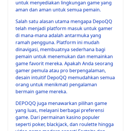
untuk menyediakan lingkungan game yang
aman dan aman untuk semua pemain.
Salah satu alasan utama mengapa DepoQQ
telah menjadi platform masuk untuk gamer
di mana-mana adalah antarmuka yang
ramah pengguna. Platform ini mudah
dinavigasi, membuatnya sederhana bagi
pemain untuk menemukan dan memainkan
game favorit mereka. Apakah Anda seorang
gamer pemula atau pro berpengalaman,
desain intuitif DepoQQ memudahkan semua
orang untuk menikmati pengalaman
bermain game mereka.
DEPOQQ juga menawarkan pilihan game
yang luas, melayani berbagai preferensi
game. Dari permainan kasino populer
seperti poker, blackjack, dan roulette hingga