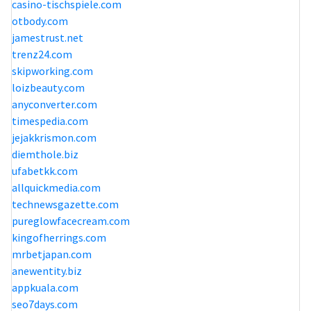
casino-tischspiele.com
otbody.com
jamestrust.net
trenz24.com
skipworking.com
loizbeauty.com
anyconverter.com
timespedia.com
jejakkrismon.com
diemthole.biz
ufabetkk.com
allquickmedia.com
technewsgazette.com
pureglowfacecream.com
kingofherrings.com
mrbetjapan.com
anewentity.biz
appkuala.com
seo7days.com