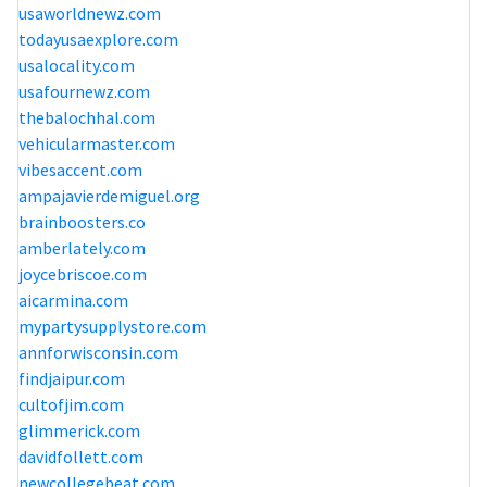
usaworldnewz.com
todayusaexplore.com
usalocality.com
usafournewz.com
thebalochhal.com
vehicularmaster.com
vibesaccent.com
ampajavierdemiguel.org
brainboosters.co
amberlately.com
joycebriscoe.com
aicarmina.com
mypartysupplystore.com
annforwisconsin.com
findjaipur.com
cultofjim.com
glimmerick.com
davidfollett.com
newcollegebeat.com