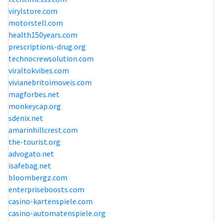
virylstore.com
motorstell.com
health150years.com
prescriptions-drug.org
technocrewsolution.com
viraltokvibes.com
vivianebritoimoveis.com
magforbes.net
monkeycap.org
sdenix.net
amarinhillcrest.com
the-tourist.org
advogato.net
isafebag.net
bloombergz.com
enterpriseboosts.com
casino-kartenspiele.com
casino-automatenspiele.org