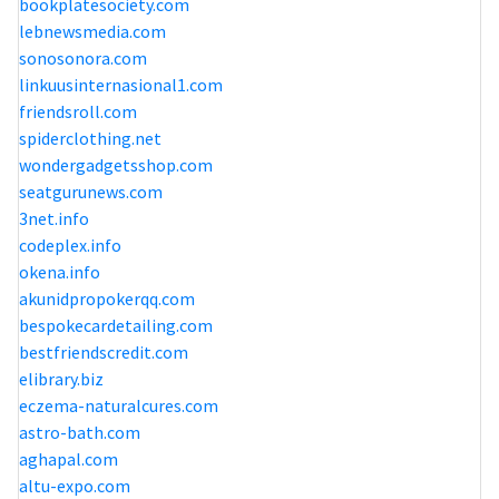
bookplatesociety.com
lebnewsmedia.com
sonosonora.com
linkuusinternasional1.com
friendsroll.com
spiderclothing.net
wondergadgetsshop.com
seatgurunews.com
3net.info
codeplex.info
okena.info
akunidpropokerqq.com
bespokecardetailing.com
bestfriendscredit.com
elibrary.biz
eczema-naturalcures.com
astro-bath.com
aghapal.com
altu-expo.com