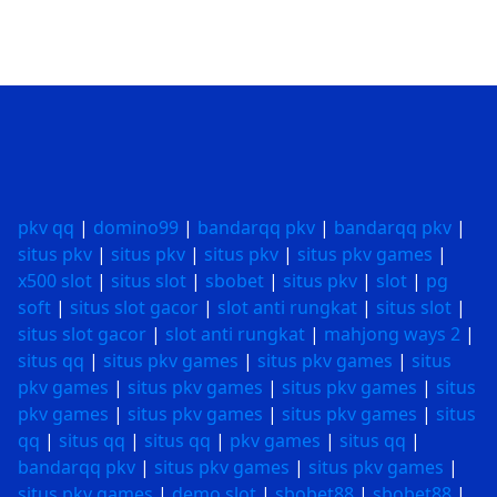
pkv qq
|
domino99
|
bandarqq pkv
|
bandarqq pkv
|
situs pkv
|
situs pkv
|
situs pkv
|
situs pkv games
|
x500 slot
|
situs slot
|
sbobet
|
situs pkv
|
slot
|
pg
soft
|
situs slot gacor
|
slot anti rungkat
|
situs slot
|
situs slot gacor
|
slot anti rungkat
|
mahjong ways 2
|
situs qq
|
situs pkv games
|
situs pkv games
|
situs
pkv games
|
situs pkv games
|
situs pkv games
|
situs
pkv games
|
situs pkv games
|
situs pkv games
|
situs
qq
|
situs qq
|
situs qq
|
pkv games
|
situs qq
|
bandarqq pkv
|
situs pkv games
|
situs pkv games
|
situs pkv games
|
demo slot
|
sbobet88
|
sbobet88
|