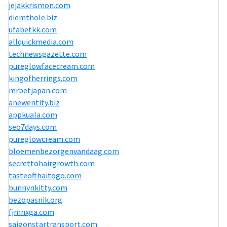
jejakkrismon.com
diemthole.biz
ufabetkk.com
allquickmedia.com
technewsgazette.com
pureglowfacecream.com
kingofherrings.com
mrbetjapan.com
anewentity.biz
appkuala.com
seo7days.com
pureglowcream.com
bloemenbezorgenvandaag.com
secrettohairgrowth.com
tasteofthaitogo.com
bunnynkitty.com
bezopasnik.org
fjmnxga.com
saigonstartransport.com