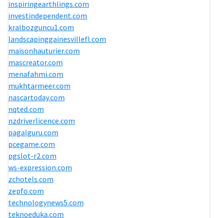
inspiringearthlings.com
investindependent.com
kralbozguncu1.com
landscapinggainesvillefl.com
maisonhauturier.com
mascreator.com
menafahmi.com
mukhtarmeer.com
nascartoday.com
nqted.com
nzdriverlicence.com
pagalguru.com
pcegame.com
pgslot-r2.com
ws-expression.com
zchotels.com
zepfo.com
technologynews5.com
teknoeduka.com