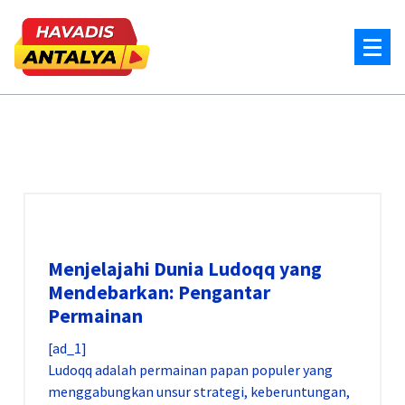
Skip
to
content
Mainkan di situs poker online terpopuler dengan banyak keuntungan untuk pemain. Nikmati
berbagai bonus, promosi, dan fitur unggulan yang meningkatkan peluang menang Anda.
Menjelajahi Dunia Ludoqq yang
Mendebarkan: Pengantar
Permainan
[ad_1]
Ludoqq adalah permainan papan populer yang
menggabungkan unsur strategi, keberuntungan,