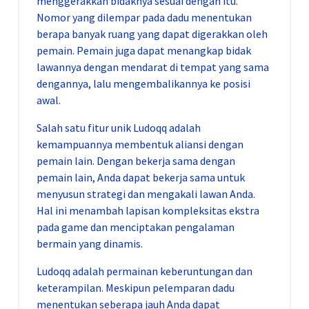
menggerakkan bidaknya sesuai dengan itu.
Nomor yang dilempar pada dadu menentukan
berapa banyak ruang yang dapat digerakkan oleh
pemain. Pemain juga dapat menangkap bidak
lawannya dengan mendarat di tempat yang sama
dengannya, lalu mengembalikannya ke posisi
awal.
Salah satu fitur unik Ludoqq adalah
kemampuannya membentuk aliansi dengan
pemain lain. Dengan bekerja sama dengan
pemain lain, Anda dapat bekerja sama untuk
menyusun strategi dan mengakali lawan Anda.
Hal ini menambah lapisan kompleksitas ekstra
pada game dan menciptakan pengalaman
bermain yang dinamis.
Ludoqq adalah permainan keberuntungan dan
keterampilan. Meskipun pelemparan dadu
menentukan seberapa jauh Anda dapat