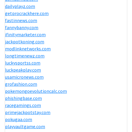
dailyplayz.com
getprocrackhere.com
fastinnews.com
fannybanny.com
ifinitymarketer.com
jackpotkoning.com
modlinknetworks.com
longtimenewz.com
luckysportss.com
luckpeakplay.com
usamicronews.com
grofashion.com
pokemongoevolutioncalc.com
phishingbase.com
racegamings.com
primejackpotstay.com
pokugaa.com
playvaultgame.com