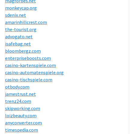
magforbes.net
monkeycap.org
sdenix.net
amarinhillcrest.com
the-tourist.org
advogato.net
isafebag.net
bloombergz.com
enterpriseboosts.com
casino-kartenspiele.com
casino-automatenspiele.org
casino-tischspiele.com
otbody.com
jamestrust.net
trenz24.com
skipworking.com
loizbeauty.com
anyconverter.com
timespedia.com