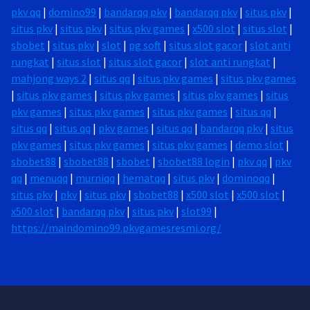
pkv qq
|
domino99
|
bandarqq pkv
|
bandarqq pkv
|
situs pkv
|
situs pkv
|
situs pkv
|
situs pkv games
|
x500 slot
|
situs slot
|
sbobet
|
situs pkv
|
slot
|
pg soft
|
situs slot gacor
|
slot anti
rungkat
|
situs slot
|
situs slot gacor
|
slot anti rungkat
|
mahjong ways 2
|
situs qq
|
situs pkv games
|
situs pkv games
|
situs pkv games
|
situs pkv games
|
situs pkv games
|
situs
pkv games
|
situs pkv games
|
situs pkv games
|
situs qq
|
situs qq
|
situs qq
|
pkv games
|
situs qq
|
bandarqq pkv
|
situs
pkv games
|
situs pkv games
|
situs pkv games
|
demo slot
|
sbobet88
|
sbobet88
|
sbobet
|
sbobet88 login
|
pkv qq
|
pkv
qq
|
menuqq
|
murniqq
|
hematqq
|
situs pkv
|
dominoqq
|
situs pkv
|
pkv
|
situs pkv
|
sbobet88
|
x500 slot
|
x500 slot
|
x500 slot
|
bandarqq pkv
|
situs pkv
|
slot99
|
https://maindomino99.pkvgamesresmi.org/