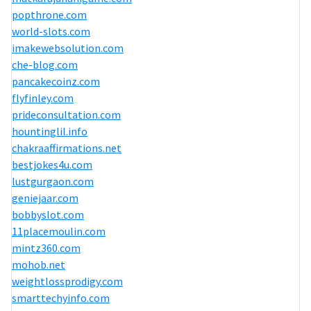
popthrone.com
world-slots.com
imakewebsolution.com
che-blog.com
pancakecoinz.com
flyfinley.com
prideconsultation.com
hountinglil.info
chakraaffirmations.net
bestjokes4u.com
lustgurgaon.com
geniejaar.com
bobbyslot.com
11placemoulin.com
mintz360.com
mohob.net
weightlossprodigy.com
smarttechyinfo.com