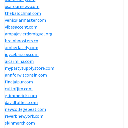
usafournewz.com
thebalochhal.com
vehicularmaster.com
vibesaccent.com
ampajavierdemiguel.org
brainboosters.co
amberlately.com
joycebriscoe.com
aicarmina.com
mypartysupplystore.com
annforwisconsin.com
findjaipur.com
cultofjim.com
glimmerick.com
davidfollett.com
newcollegebeat.com
reverbnewyork.com
skinmerch.com