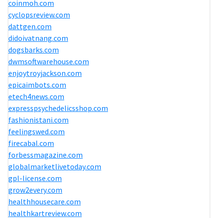
coinmoh.com
cyclopsreview.com
dattgen.com
didoivatnang.com
dogsbarks.com
dwmsoftwarehouse.com
enjoytroyjackson.com
epicaimbots.com
etech4news.com
expresspsychedelicsshop.com
fashionistani.com
feelingswed.com
firecabal.com
forbessmagazine.com
globalmarketlivetoday.com
gpl-license.com
grow2every.com
healthhousecare.com
healthkartreview.com