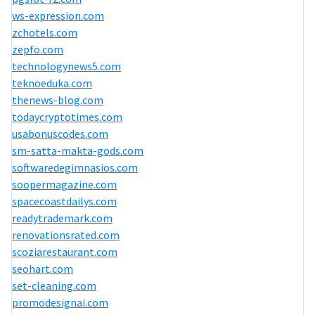
ws-expression.com
zchotels.com
zepfo.com
technologynews5.com
teknoeduka.com
thenews-blog.com
todaycryptotimes.com
usabonuscodes.com
sm-satta-makta-gods.com
softwaredegimnasios.com
soopermagazine.com
spacecoastdailys.com
readytrademark.com
renovationsrated.com
scoziarestaurant.com
seohart.com
set-cleaning.com
promodesignai.com