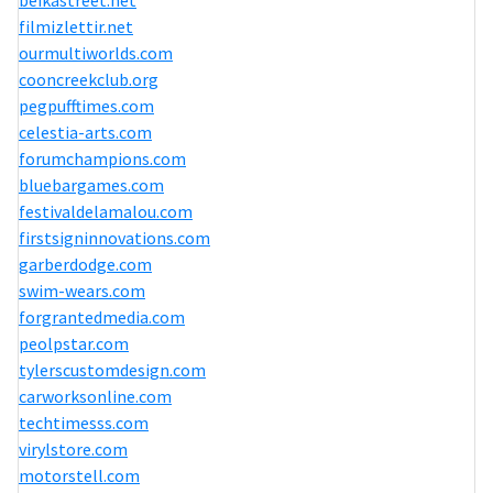
filmizlettir.net
ourmultiworlds.com
cooncreekclub.org
pegpufftimes.com
celestia-arts.com
forumchampions.com
bluebargames.com
festivaldelamalou.com
firstsigninnovations.com
garberdodge.com
swim-wears.com
forgrantedmedia.com
peolpstar.com
tylerscustomdesign.com
carworksonline.com
techtimesss.com
virylstore.com
motorstell.com