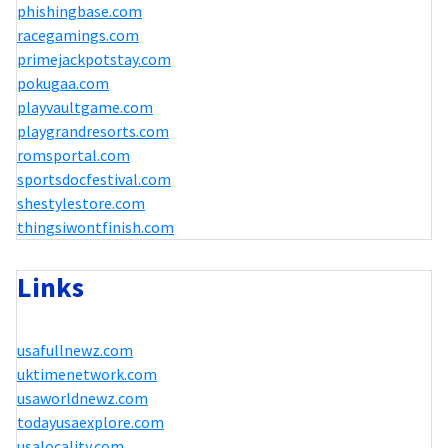
phishingbase.com
racegamings.com
primejackpotstay.com
pokugaa.com
playvaultgame.com
playgrandresorts.com
romsportal.com
sportsdocfestival.com
shestylestore.com
thingsiwontfinish.com
Links
usafullnewz.com
uktimenetwork.com
usaworldnewz.com
todayusaexplore.com
usalocality.com