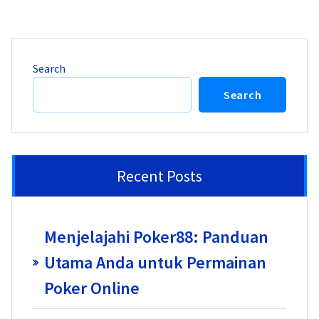
Search
Search
Recent Posts
Menjelajahi Poker88: Panduan
Utama Anda untuk Permainan
Poker Online