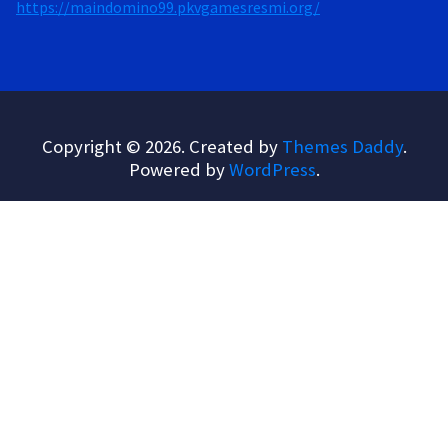
https://maindomino99.pkvgamesresmi.org/
Copyright © 2026. Created by
Themes Daddy
.
Powered by
WordPress
.