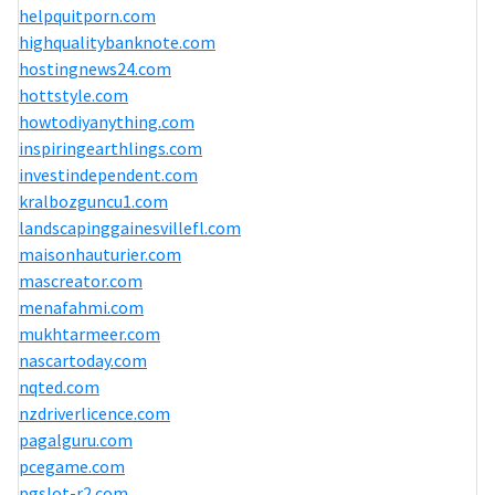
helpquitporn.com
highqualitybanknote.com
hostingnews24.com
hottstyle.com
howtodiyanything.com
inspiringearthlings.com
investindependent.com
kralbozguncu1.com
landscapinggainesvillefl.com
maisonhauturier.com
mascreator.com
menafahmi.com
mukhtarmeer.com
nascartoday.com
nqted.com
nzdriverlicence.com
pagalguru.com
pcegame.com
pgslot-r2.com