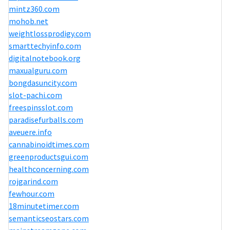
mintz360.com
mohob.net
weightlossprodigy.com
smarttechyinfo.com
digitalnotebook.org
maxualguru.com
bongdasuncity.com
slot-pachi.com
freespinsslot.com
paradisefurballs.com
aveuere.info
cannabinoidtimes.com
greenproductsgui.com
healthconcerning.com
rojgarind.com
fewhour.com
18minutetimer.com
semanticseostars.com