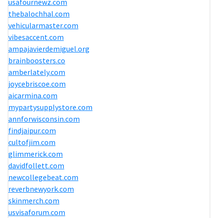
usafournewz.com
thebalochhal.com
vehicularmaster.com
vibesaccent.com
ampajavierdemiguel.org
brainboosters.co
amberlately.com
joycebriscoe.com
aicarmina.com
mypartysupplystore.com
annforwisconsin.com
findjaipur.com
cultofjim.com
glimmerick.com
davidfollett.com
newcollegebeat.com
reverbnewyork.com
skinmerch.com
usvisaforum.com