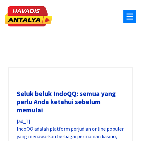
Skip
to
content
Mainkan di situs poker online terpopuler dengan banyak keuntungan untuk pemain. Nikmati
berbagai bonus, promosi, dan fitur unggulan yang meningkatkan peluang menang Anda.
Seluk beluk IndoQQ: semua yang
perlu Anda ketahui sebelum
memulai
[ad_1]
IndoQQ adalah platform perjudian online populer
yang menawarkan berbagai permainan kasino,