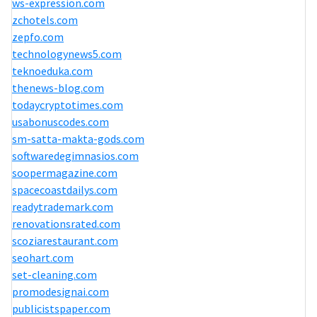
ws-expression.com
zchotels.com
zepfo.com
technologynews5.com
teknoeduka.com
thenews-blog.com
todaycryptotimes.com
usabonuscodes.com
sm-satta-makta-gods.com
softwaredegimnasios.com
soopermagazine.com
spacecoastdailys.com
readytrademark.com
renovationsrated.com
scoziarestaurant.com
seohart.com
set-cleaning.com
promodesignai.com
publicistspaper.com