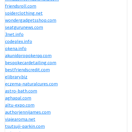
friendsroll.com
spiderclothing.net
wondergadgetsshop.com
seatgurunews.com
3net.info
codeplex.info
okena.info
akunidpropokerqq.com
bespokecardetailing.com
bestfriendscredit.com
elibrary.biz
eczema-naturalcures.com
astro-bath.com
aghapal.com
altu-expo.com
authorjennijames.com
viajearoma.net
tsutsuji-parkin.com