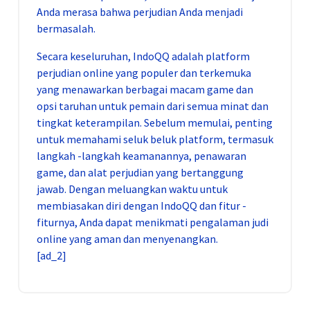
Anda merasa bahwa perjudian Anda menjadi
bermasalah.
Secara keseluruhan, IndoQQ adalah platform
perjudian online yang populer dan terkemuka
yang menawarkan berbagai macam game dan
opsi taruhan untuk pemain dari semua minat dan
tingkat keterampilan. Sebelum memulai, penting
untuk memahami seluk beluk platform, termasuk
langkah -langkah keamanannya, penawaran
game, dan alat perjudian yang bertanggung
jawab. Dengan meluangkan waktu untuk
membiasakan diri dengan IndoQQ dan fitur -
fiturnya, Anda dapat menikmati pengalaman judi
online yang aman dan menyenangkan.
[ad_2]