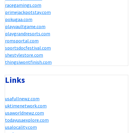
racegamings.com
primejackpotstay.com
pokugaa.com
playvaultgame.com
playgrandresorts.com
romsportal.com
sportsdocfestival.com
shestylestore.com
thingsiwontfinish.com
Links
usafullnewz.com
uktimenetwork.com
usaworldnewz.com
todayusaexplore.com
usalocality.com