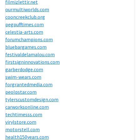
filmizlettir.net
ourmultiworlds.com
cooncreekclub.org
pegpufftimes.com
celestia-arts.com
forumchampions.com
bluebargames.com
festivaldelamalou.com
firstsigninnovations.com
garberdodge.com
swim-wears.com
forgrantedmedia.com
peolpstar.com
tylerscustomdesign.com
carworksonline.com
techtimesss.com
virylstore.com
motorstell.com
health150years.com