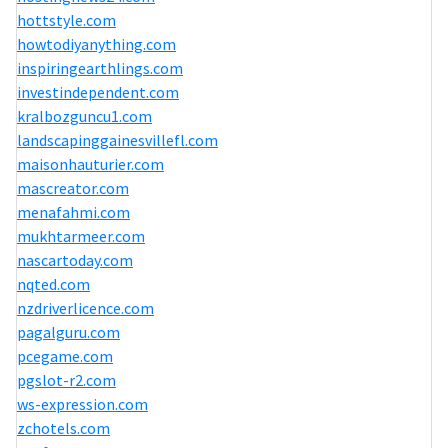
hottstyle.com
howtodiyanything.com
inspiringearthlings.com
investindependent.com
kralbozguncu1.com
landscapinggainesvillefl.com
maisonhauturier.com
mascreator.com
menafahmi.com
mukhtarmeer.com
nascartoday.com
nqted.com
nzdriverlicence.com
pagalguru.com
pcegame.com
pgslot-r2.com
ws-expression.com
zchotels.com