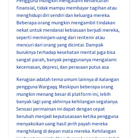
Pengguna mungkin mengalami kehancuran
finansial, tidak mampu membayar tagihan atau
menghidupi diri sendiri dan keluarga mereka.
Beberapa orang mungkin mengambil tindakan
nekat untuk mendanai kebiasaan berjudi mereka,
seperti meminjam uang dari rentenir atau
mencuri dari orang yang dicintai. Dampak
buruknya terhadap kesehatan mental juga bisa
sangat parah, banyak penggunanya mengalami
kecemasan, depresi, dan perasaan putus asa.
Kerugian adalah tema umum lainnya di kalangan
pengguna Wargaqq. Meskipun beberapa orang
mungkin menang besar di platform ini, lebih
banyak lagi yang akhirnya kehilangan segalanya.
Sensasi permainan ini dapat dengan cepat
berubah menjadi keputusasaan ketika pengguna
menyaksikan uang hasil jerih payah mereka
menghilang di depan mata mereka. Kehilangan