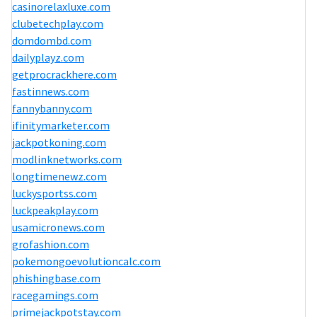
casinorelaxluxe.com
clubetechplay.com
domdombd.com
dailyplayz.com
getprocrackhere.com
fastinnews.com
fannybanny.com
ifinitymarketer.com
jackpotkoning.com
modlinknetworks.com
longtimenewz.com
luckysportss.com
luckpeakplay.com
usamicronews.com
grofashion.com
pokemongoevolutioncalc.com
phishingbase.com
racegamings.com
primejackpotstay.com