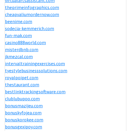
virtualartsassistant.com
theprimeinfographics.com
cheapvaliumordernow.com
beenime.com
sodecia-kemmerich.com
fun-mak.com
casino888world.com
misterdbnb.com
jkmezcal.com
intervaltrainingexercises.com
tyestylebusinesssolutions.com
royalpoipet.com
thestaurant.com
bestlinktrackingsoftware.com
clublubupoo.com
bonusmazijeu.com
bonuskyfojea.com
bonuskorokee.com
bonusgexipoy.com