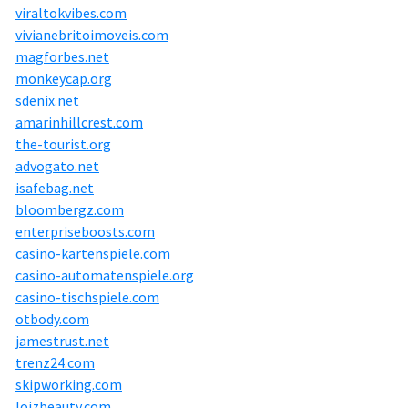
viraltokvibes.com
vivianebritoimoveis.com
magforbes.net
monkeycap.org
sdenix.net
amarinhillcrest.com
the-tourist.org
advogato.net
isafebag.net
bloombergz.com
enterpriseboosts.com
casino-kartenspiele.com
casino-automatenspiele.org
casino-tischspiele.com
otbody.com
jamestrust.net
trenz24.com
skipworking.com
loizbeauty.com