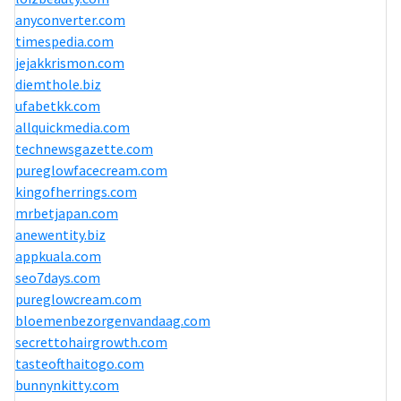
anyconverter.com
timespedia.com
jejakkrismon.com
diemthole.biz
ufabetkk.com
allquickmedia.com
technewsgazette.com
pureglowfacecream.com
kingofherrings.com
mrbetjapan.com
anewentity.biz
appkuala.com
seo7days.com
pureglowcream.com
bloemenbezorgenvandaag.com
secrettohairgrowth.com
tasteofthaitogo.com
bunnynkitty.com