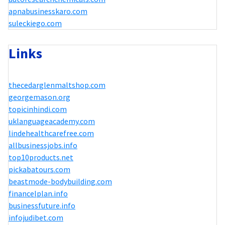
apnabusinesskaro.com
suleckiego.com
Links
thecedarglenmaltshop.com
georgemason.org
topicinhindi.com
uklanguageacademy.com
lindehealthcarefree.com
allbusinessjobs.info
top10products.net
pickabatours.com
beastmode-bodybuilding.com
financelplan.info
businessfuture.info
infojudibet.com