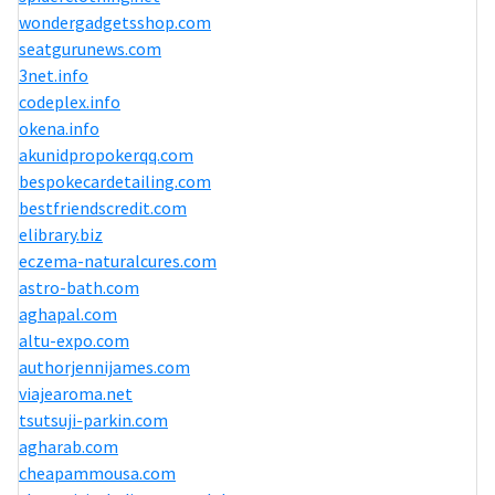
wondergadgetsshop.com
seatgurunews.com
3net.info
codeplex.info
okena.info
akunidpropokerqq.com
bespokecardetailing.com
bestfriendscredit.com
elibrary.biz
eczema-naturalcures.com
astro-bath.com
aghapal.com
altu-expo.com
authorjennijames.com
viajearoma.net
tsutsuji-parkin.com
agharab.com
cheapammousa.com