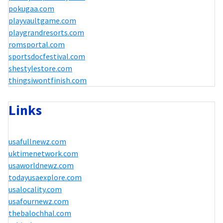
pokugaa.com
playvaultgame.com
playgrandresorts.com
romsportal.com
sportsdocfestival.com
shestylestore.com
thingsiwontfinish.com
Links
usafullnewz.com
uktimenetwork.com
usaworldnewz.com
todayusaexplore.com
usalocality.com
usafournewz.com
thebalochhal.com