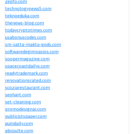
zepfo.com
technologynews5.com
teknoeduka.com
thenews-blog.com
todaycryptotimes.com
usabonuscodes.com
sm-satta-makta-gods.com
softwaredegimnasios.com
soopermagazine.com
spacecoastdailys.com
readytrademark.com
renovationsrated.com
scoziarestaurant.com
seohart.com
set-cleaning.com
promodesignai.com
publicistspaper.com
quindaily.com
abosulte.com