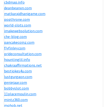
cbdmap.info
deanbeanxn.com
matkarajdhanigame.com
popthrone.com
world-slots.com
imakewebsolution.com
che-blog.com
pancakecoinz.com
flyfinley.com
prideconsultation.com
hountinglil.info
chakraaffirmations.net
bestjokes4u.com
lustgurgaon.com
geniejaar.com
bobbyslot.com
11placemoulin.com
mintz360.com
mohob.net