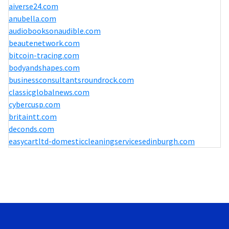
aiverse24.com
anubella.com
audiobooksonaudible.com
beautenetwork.com
bitcoin-tracing.com
bodyandshapes.com
businessconsultantsroundrock.com
classicglobalnews.com
cybercusp.com
britaintt.com
deconds.com
easycartltd-domesticcleaningservicesedinburgh.com