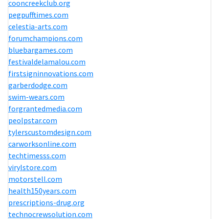
cooncreekclub.org
pegpufftimes.com
celestia-arts.com
forumchampions.com
bluebargames.com
festivaldelamalou.com
firstsigninnovations.com
garberdodge.com
swim-wears.com
forgrantedmedia.com
peolpstar.com
tylerscustomdesign.com
carworksonline.com
techtimesss.com
virylstore.com
motorstell.com
health150years.com
prescriptions-drug.org
technocrewsolution.com