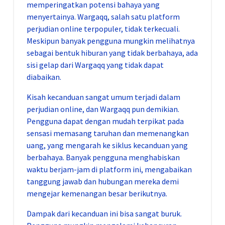
memperingatkan potensi bahaya yang
menyertainya. Wargaqq, salah satu platform
perjudian online terpopuler, tidak terkecuali.
Meskipun banyak pengguna mungkin melihatnya
sebagai bentuk hiburan yang tidak berbahaya, ada
sisi gelap dari Wargaqq yang tidak dapat
diabaikan.
Kisah kecanduan sangat umum terjadi dalam
perjudian online, dan Wargaqq pun demikian.
Pengguna dapat dengan mudah terpikat pada
sensasi memasang taruhan dan memenangkan
uang, yang mengarah ke siklus kecanduan yang
berbahaya. Banyak pengguna menghabiskan
waktu berjam-jam di platform ini, mengabaikan
tanggung jawab dan hubungan mereka demi
mengejar kemenangan besar berikutnya.
Dampak dari kecanduan ini bisa sangat buruk.