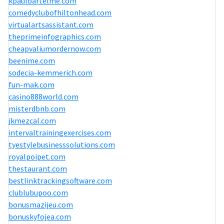
kpaulbartelme.com
comedyclubofhiltonhead.com
virtualartsassistant.com
theprimeinfographics.com
cheapvaliumordernow.com
beenime.com
sodecia-kemmerich.com
fun-mak.com
casino888world.com
misterdbnb.com
jkmezcal.com
intervaltrainingexercises.com
tyestylebusinesssolutions.com
royalpoipet.com
thestaurant.com
bestlinktrackingsoftware.com
clublubupoo.com
bonusmazijeu.com
bonuskyfojea.com