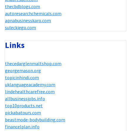
thecbdblogs.com
autoresearchchemicals.com
apnabusinesskaro.com
suleckiego.com
Links
thecedarglenmaltshop.com
georgemason.org
topicinhindi.com
uklanguageacademy.com
lindehealthcarefree.com
allbusinessjobs.info
top10products.net
pickabatours.com
beastmode-bodybuilding.com
financelplan.info