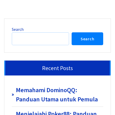
Search
Search
Recent Posts
Memahami DominoQQ:
Panduan Utama untuk Pemula
Menjelajahi Poker88: Panduan