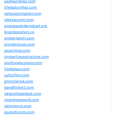
usafournewz.com
thebalochhal.com
vehicularmaster.com
vibesaccent.com
ampajavierdemiguel.org
brainboosters.co
amberlately.com
joycebriscoe.com
aicarmina.com
mypartysupplystore.com
annforwisconsin.com
findjaipur.com
cultofjim.com
glimmerick.com
davidfollett.com
newcollegebeat.com
reverbnewyork.com
skinmerch.com
usvisaforum.com