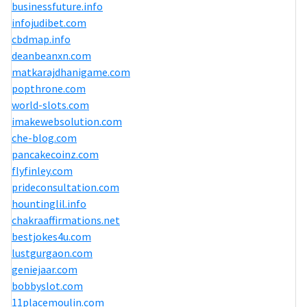
businessfuture.info
infojudibet.com
cbdmap.info
deanbeanxn.com
matkarajdhanigame.com
popthrone.com
world-slots.com
imakewebsolution.com
che-blog.com
pancakecoinz.com
flyfinley.com
prideconsultation.com
hountinglil.info
chakraaffirmations.net
bestjokes4u.com
lustgurgaon.com
geniejaar.com
bobbyslot.com
11placemoulin.com