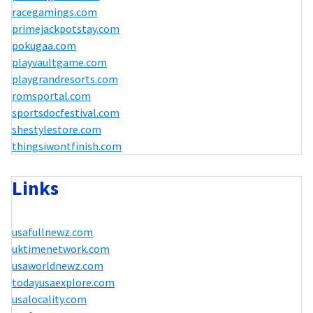
racegamings.com
primejackpotstay.com
pokugaa.com
playvaultgame.com
playgrandresorts.com
romsportal.com
sportsdocfestival.com
shestylestore.com
thingsiwontfinish.com
Links
usafullnewz.com
uktimenetwork.com
usaworldnewz.com
todayusaexplore.com
usalocality.com