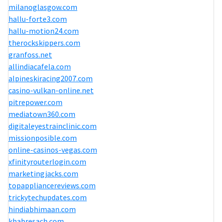
milanoglasgow.com
hallu-forte3.com
hallu-motion24.com
therockskippers.com
granfoss.net
allindiacafela.com
alpineskiracing2007.com
casino-vulkan-online.net
pitrepower.com
mediatown360.com
digitaleyestrainclinic.com
missionposible.com
online-casinos-vegas.com
xfinityrouterlogin.com
marketingjacks.com
topappliancereviews.com
trickytechupdates.com
hindiabhimaan.com
khabresach.com