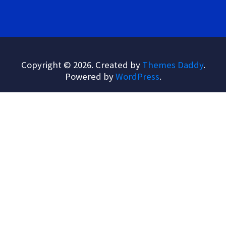
Copyright © 2026. Created by
Themes Daddy
.
Powered by
WordPress
.