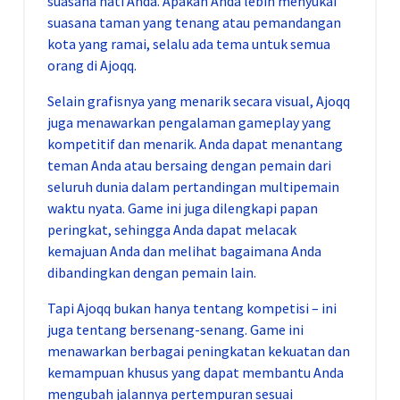
suasana hati Anda. Apakah Anda lebih menyukai
suasana taman yang tenang atau pemandangan
kota yang ramai, selalu ada tema untuk semua
orang di Ajoqq.
Selain grafisnya yang menarik secara visual, Ajoqq
juga menawarkan pengalaman gameplay yang
kompetitif dan menarik. Anda dapat menantang
teman Anda atau bersaing dengan pemain dari
seluruh dunia dalam pertandingan multipemain
waktu nyata. Game ini juga dilengkapi papan
peringkat, sehingga Anda dapat melacak
kemajuan Anda dan melihat bagaimana Anda
dibandingkan dengan pemain lain.
Tapi Ajoqq bukan hanya tentang kompetisi – ini
juga tentang bersenang-senang. Game ini
menawarkan berbagai peningkatan kekuatan dan
kemampuan khusus yang dapat membantu Anda
mengubah jalannya pertempuran sesuai