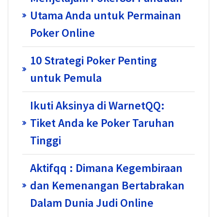
Utama Anda untuk Permainan
Poker Online
10 Strategi Poker Penting
untuk Pemula
Ikuti Aksinya di WarnetQQ:
Tiket Anda ke Poker Taruhan
Tinggi
Aktifqq : Dimana Kegembiraan
dan Kemenangan Bertabrakan
Dalam Dunia Judi Online