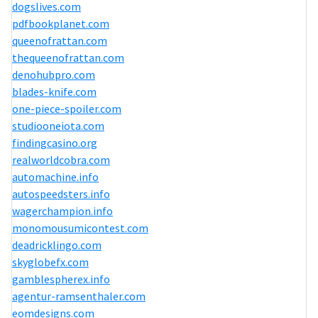
dogslives.com
pdfbookplanet.com
queenofrattan.com
thequeenofrattan.com
denohubpro.com
blades-knife.com
one-piece-spoiler.com
studiooneiota.com
findingcasino.org
realworldcobra.com
automachine.info
autospeedsters.info
wagerchampion.info
monomousumicontest.com
deadricklingo.com
skyglobefx.com
gamblespherex.info
agentur-ramsenthaler.com
eomdesigns.com