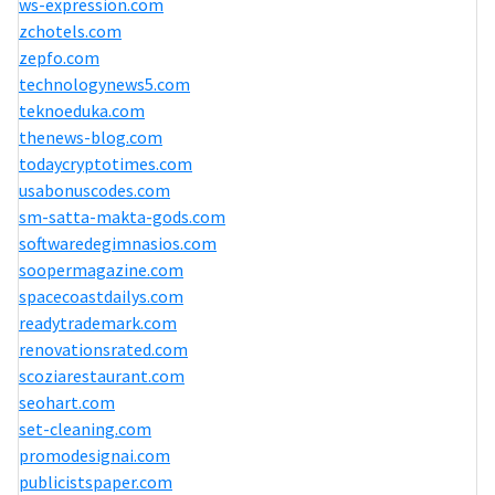
ws-expression.com
zchotels.com
zepfo.com
technologynews5.com
teknoeduka.com
thenews-blog.com
todaycryptotimes.com
usabonuscodes.com
sm-satta-makta-gods.com
softwaredegimnasios.com
soopermagazine.com
spacecoastdailys.com
readytrademark.com
renovationsrated.com
scoziarestaurant.com
seohart.com
set-cleaning.com
promodesignai.com
publicistspaper.com