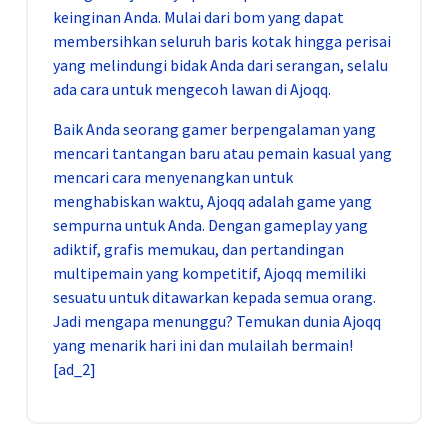
keinginan Anda. Mulai dari bom yang dapat
membersihkan seluruh baris kotak hingga perisai
yang melindungi bidak Anda dari serangan, selalu
ada cara untuk mengecoh lawan di Ajoqq.
Baik Anda seorang gamer berpengalaman yang
mencari tantangan baru atau pemain kasual yang
mencari cara menyenangkan untuk
menghabiskan waktu, Ajoqq adalah game yang
sempurna untuk Anda. Dengan gameplay yang
adiktif, grafis memukau, dan pertandingan
multipemain yang kompetitif, Ajoqq memiliki
sesuatu untuk ditawarkan kepada semua orang.
Jadi mengapa menunggu? Temukan dunia Ajoqq
yang menarik hari ini dan mulailah bermain!
[ad_2]